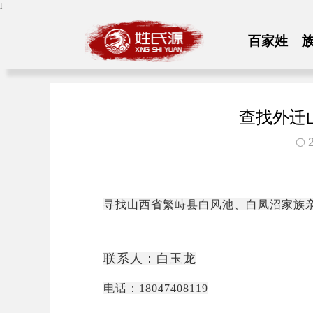
l
百家姓
查找外迁
2

寻找山西省繁峙县白风池、白凤沼家族
联系人：
白玉龙
电话：18047408119