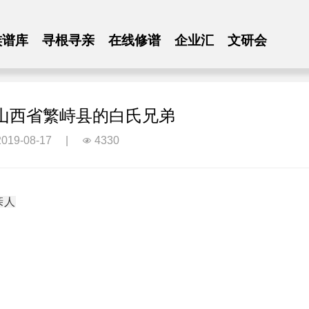
族谱库
寻根寻亲
在线修谱
企业汇
文研会
山西省繁峙县的白氏兄弟
019-08-17
|
4330

亲人